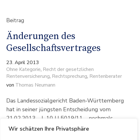
Beitrag
Änderungen des
Gesellschaftsvertrages
23. April 2013
Ohne Kategorie
,
Recht der gesetzlichen
Rentenversicherung
,
Rechtsprechung
,
Rentenberater
von
Thomas Neumann
Das Landessozialgericht Baden-Württemberg
hat in seiner jüngsten Entscheidung vom
21.02.2013 – L 10 U 5019/11 – nochmals
klargestellt, dass Änderungen des
Wir schätzen Ihre Privatsphäre
Gesellschaftsvertrages auch für den Bereich der