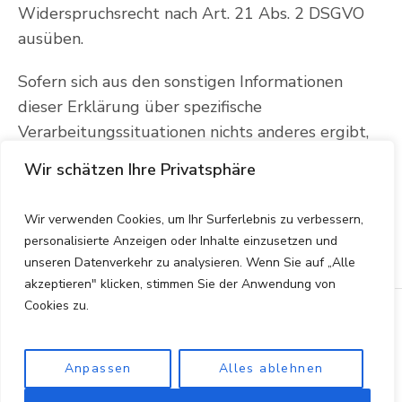
Widerspruchsrecht nach Art. 21 Abs. 2 DSGVO
ausüben.
Sofern sich aus den sonstigen Informationen
dieser Erklärung über spezifische
Verarbeitungssituationen nichts anderes ergibt,
werden gespeicherte personenbezogene Daten
Wir schätzen Ihre Privatsphäre
im Übrigen dann gelöscht, wenn sie für die
Zwecke, für die sie erhoben oder auf sonstige
Wir verwenden Cookies, um Ihr Surferlebnis zu verbessern,
Weise verarbeitet wurden, nicht mehr notwendig
personalisierte Anzeigen oder Inhalte einzusetzen und
sind.
unseren Datenverkehr zu analysieren. Wenn Sie auf „Alle
akzeptieren" klicken, stimmen Sie der Anwendung von
Cookies zu.
Start
Kontakt
Impressum
Anpassen
Alles ablehnen
Datenschutzerklärung
/ rentenberater.berlin ©
2023 / NEUMANN Rentenberatung