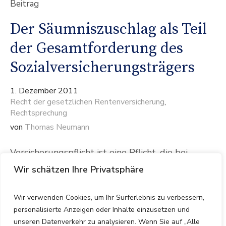
Beitrag
Der Säumniszuschlag als Teil
der Gesamtforderung des
Sozialversicherungsträgers
1. Dezember 2011
Recht der gesetzlichen Rentenversicherung
,
Rechtsprechung
von
Thomas Neumann
Versicherungspflicht ist eine Pflicht, die bei
Nichtbeachtung erhebliche finanzielle
Wir schätzen Ihre Privatsphäre
Auswirkungen für den Beitragsschuldner haben
kann. Die juristischen Datenbanken belegen dies
Wir verwenden Cookies, um Ihr Surferlebnis zu verbessern,
mit folgenden letzten Entscheidungen:
personalisierte Anzeigen oder Inhalte einzusetzen und
unseren Datenverkehr zu analysieren. Wenn Sie auf „Alle