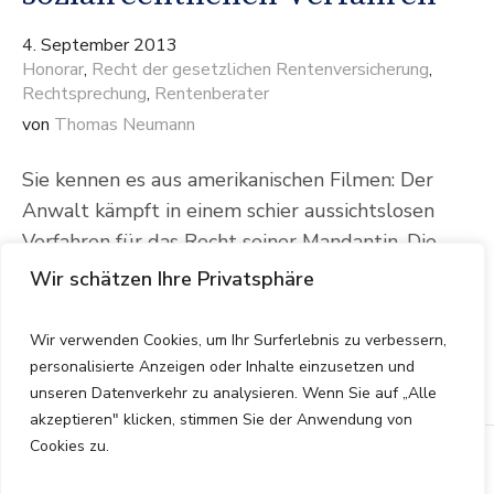
4. September 2013
Honorar
,
Recht der gesetzlichen Rentenversicherung
,
Rechtsprechung
,
Rentenberater
von
Thomas Neumann
Sie kennen es aus amerikanischen Filmen: Der
Anwalt kämpft in einem schier aussichtslosen
Verfahren für das Recht seiner Mandantin. Die
Büromiete kann nicht mehr bezahlt werden, der
Wir schätzen Ihre Privatsphäre
Anwalt nimmt für sein Haus eine Hypothek auf
und dann: Das Verfahren wird in letzter Instanz
Wir verwenden Cookies, um Ihr Surferlebnis zu verbessern,
gewonnen – die Zukunft ist gesichert.
personalisierte Anzeigen oder Inhalte einzusetzen und
unseren Datenverkehr zu analysieren. Wenn Sie auf „Alle
akzeptieren" klicken, stimmen Sie der Anwendung von
Cookies zu.
Start
Kontakt
Impressum