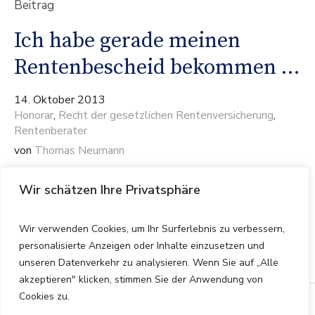
Beitrag
Ich habe gerade meinen
Rentenbescheid bekommen …
14. Oktober 2013
Honorar
,
Recht der gesetzlichen Rentenversicherung
,
Rentenberater
von
Thomas Neumann
… was kostet bei Ihnen eine Prüfung? Eine
Wir schätzen Ihre Privatsphäre
berechtigte Frage, die regelmäßig an uns
gerichtet wird. Hierzu gäbe es folgende mögliche
Wir verwenden Cookies, um Ihr Surferlebnis zu verbessern,
Antworten:
personalisierte Anzeigen oder Inhalte einzusetzen und
unseren Datenverkehr zu analysieren. Wenn Sie auf „Alle
akzeptieren" klicken, stimmen Sie der Anwendung von
Cookies zu.