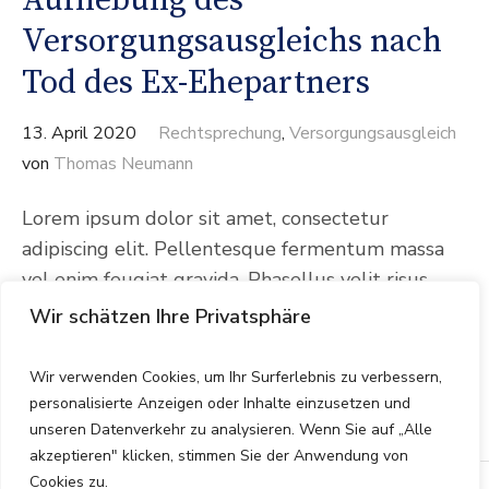
Aufhebung des
Versorgungsausgleichs nach
Tod des Ex-Ehepartners
13. April 2020
Rechtsprechung
,
Versorgungsausgleich
von
Thomas Neumann
Lorem ipsum dolor sit amet, consectetur
adipiscing elit. Pellentesque fermentum massa
vel enim feugiat gravida. Phasellus velit risus,
euismod a lacus et. Sed nec blandit nibh.
Wir schätzen Ihre Privatsphäre
Pellentesque commodo suscipit gravida. Aenean
rhoncus gravida nisl vel pretium. Pellentesque
Wir verwenden Cookies, um Ihr Surferlebnis zu verbessern,
tristique nisi justo.
personalisierte Anzeigen oder Inhalte einzusetzen und
unseren Datenverkehr zu analysieren. Wenn Sie auf „Alle
akzeptieren" klicken, stimmen Sie der Anwendung von
Cookies zu.