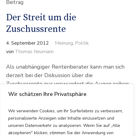
Beitrag
Der Streit um die
Zuschussrente
4. September 2012
Meinung
,
Politik
von
Thomas Neumann
Als unabhängiger Rentenberater kann man sich
derzeit bei der Diskussion über die
Zuschussrente nur verwundert die Augen reiben.
„Rentenexperten“ aller Parteien und Verbände
Wir schätzen Ihre Privatsphäre
suchen verzweifelt Mikrofone um ihre Meinung
preiszutun. Aber gehört die Zuschussrente in das
Wir verwenden Cookies, um Ihr Surferlebnis zu verbessern,
System der gesetzlichen Rentenversicherung?
personalisierte Anzeigen oder Inhalte einzusetzen und
unseren Datenverkehr zu analysieren. Wenn Sie auf „Alle
akzeptieren" klicken, stimmen Sie der Anwendung von