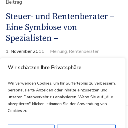
Beitrag
Steuer- und Rentenberater –
Eine Symbiose von
Spezialisten –
1. November 2011
Meinung
,
Rentenberater
von
Thomas Neumann
Wir schätzen Ihre Privatsphäre
Sie sind keine eierlegenden Wollmilchsäue,
sondern Spezialisten auf ihren Rechtsgebieten.
Wir verwenden Cookies, um Ihr Surferlebnis zu verbessern,
Steuer- und Rentenberater
personalisierte Anzeigen oder Inhalte einzusetzen und
unseren Datenverkehr zu analysieren. Wenn Sie auf „Alle
akzeptieren" klicken, stimmen Sie der Anwendung von
Cookies zu.
Start
Kontakt
Impressum