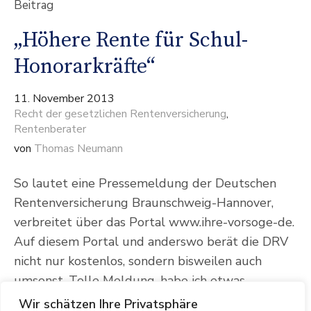
Beitrag
„Höhere Rente für Schul-
Honorarkräfte“
11. November 2013
Recht der gesetzlichen Rentenversicherung
,
Rentenberater
von
Thomas Neumann
So lautet eine Pressemeldung der Deutschen
Rentenversicherung Braunschweig-Hannover,
verbreitet über das Portal www.ihre-vorsoge-de.
Auf diesem Portal und anderswo berät die DRV
nicht nur kostenlos, sondern bisweilen auch
umsonst. Tolle Meldung, habe ich etwas
verpasst? dachte ich mir und klickte sofort auf
Wir schätzen Ihre Privatsphäre