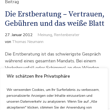
Beitrag
Die Erstberatung – Vertrauen,
Gebühren und das weiße Blatt
27. Januar 2012
Meinung
,
Rentenberater
von
Thomas Neumann
Die Erstberatung ist das schwierigste Gespräch
während eines gesamten Mandats. Bei einem
Verkehrsunfall oder Schimmel an den Wänden
der Mietwohnung, gehen Sie zum Rechtsanwalt
Wir schätzen Ihre Privatsphäre
und dieser wird sich dafür interessieren, ob das
andere Auto von links kam oder ob die Wand
Wir verwenden Cookies, um Ihr Surferlebnis zu verbessern,
nach Norden gerichtet ist.
personalisierte Anzeigen oder Inhalte einzusetzen und
unseren Datenverkehr zu analysieren. Wenn Sie auf „Alle
akzeptieren" klicken, stimmen Sie der Anwendung von